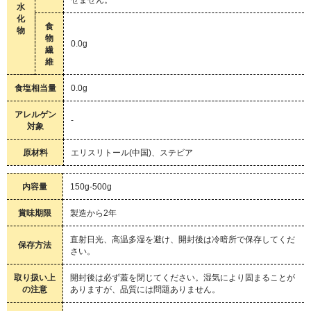
水
化
食
物
物
0.0g
繊
維
食塩相当量
0.0g
アレルゲン
-
対象
原材料
エリスリトール(中国)、ステビア
内容量
150g-500g
賞味期限
製造から2年
直射日光、高温多湿を避け、開封後は冷暗所で保存してくだ
保存方法
さい。
取り扱い上
開封後は必ず蓋を閉じてください。湿気により固まることが
の注意
ありますが、品質には問題ありません。