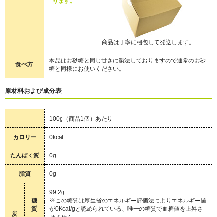
ります。
商品は丁寧に梱包して発送します。
本品はお砂糖と同じ甘さに製法しておりますので通常のお砂
食べ方
糖と同様にお使いください。
原材料および成分表
100g（商品1個）あたり
カロリー
0kcal
たんぱく質
0g
脂質
0g
99.2g
糖
※この糖質は厚生省のエネルギー評価法によりエネルギー値
質
が0Kcal/gと認められている、唯一の糖質で血糖値を上昇さ
炭
せません。