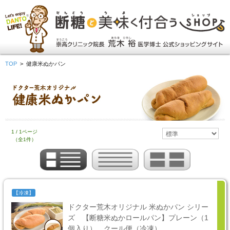
TOP
>
健康米ぬかパン
1 / 1ページ
（全1件）
【冷凍】
ドクター荒木オリジナル 米ぬかパン シリー
ズ 【断糖米ぬかロールパン】プレーン（1
個入り） クール便（冷凍）