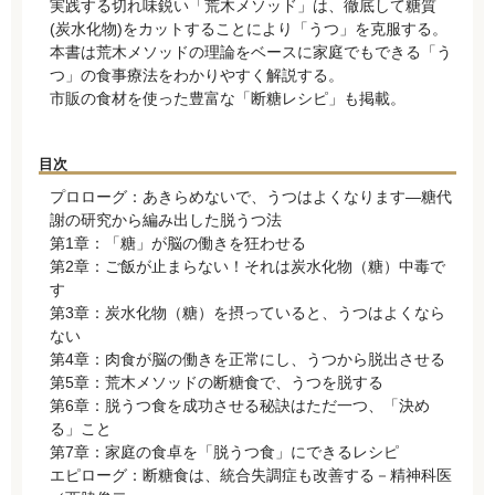
実践する切れ味鋭い「荒木メソッド」は、徹底して糖質
(炭水化物)をカットすることにより「うつ」を克服する。
本書は荒木メソッドの理論をベースに家庭でもできる「う
つ」の食事療法をわかりやすく解説する。
市販の食材を使った豊富な「断糖レシピ」も掲載。
目次
プロローグ：あきらめないで、うつはよくなります―糖代
謝の研究から編み出した脱うつ法
第1章：「糖」が脳の働きを狂わせる
第2章：ご飯が止まらない！それは炭水化物（糖）中毒で
す
第3章：炭水化物（糖）を摂っていると、うつはよくなら
ない
第4章：肉食が脳の働きを正常にし、うつから脱出させる
第5章：荒木メソッドの断糖食で、うつを脱する
第6章：脱うつ食を成功させる秘訣はただ一つ、「決め
る」こと
第7章：家庭の食卓を「脱うつ食」にできるレシピ
エピローグ：断糖食は、統合失調症も改善する－精神科医