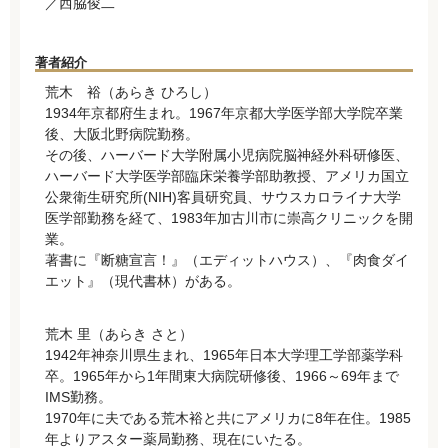
／西脇俊二
著者紹介
荒木 裕（あらき ひろし）
1934年京都府生まれ。1967年京都大学医学部大学院卒業
後、大阪北野病院勤務。
その後、ハーバード大学附属小児病院脳神経外科研修医、
ハーバード大学医学部臨床栄養学部助教授、アメリカ国立
公衆衛生研究所(NIH)客員研究員、サウスカロライナ大学
医学部勤務を経て、1983年加古川市に崇高クリニックを開
業。
著書に『断糖宣言！』（エディットハウス）、『肉食ダイ
エット』（現代書林）がある。
荒木 里（あらき さと）
1942年神奈川県生まれ、1965年日本大学理工学部薬学科
卒。1965年から1年間東大病院研修後、1966～69年まで
IMS勤務。
1970年に夫である荒木裕と共にアメリカに8年在住。1985
年よりアスター薬局勤務、現在にいたる。