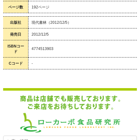
ページ数
192ページ
出版社
現代書林（2012/12/5）
発売日
2012/12/5
ISBNコー
4774513903
ド
Cコード
-