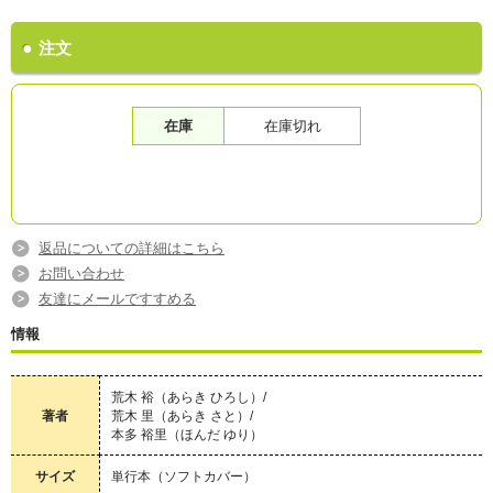
注文
在庫
在庫切れ
返品についての詳細はこちら
お問い合わせ
友達にメールですすめる
情報
荒木 裕（あらき ひろし）/
著者
荒木 里（あらき さと）/
本多 裕里（ほんだ ゆり）
サイズ
単行本（ソフトカバー）