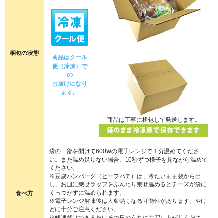
梱包の状態
商品はクール
便（冷凍）で
の
お届けになり
ます。
商品は丁寧に梱包して発送します。
袋の一部を開けて600Wの電子レンジで１分温めてくださ
い。まだ温め足りない場合、10秒ずつ様子を見ながら温めて
ください。
※豆腐ハンバーグ（ビーフパテ）は、冷たいまま袋から出
し、お皿に乗せラップをふんわり乗せ温めるとチーズが袋に
くっつかずに温められます。
食べ方
※電子レンジ解凍後は大変熱くなる可能性があります。やけ
どに十分ご注意ください。
※解凍後はできるだけその日のうちにお召し上がりくださ