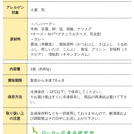
アレルゲン
小麦、乳
対象
＜ハンバーグ＞
牛肉、豆腐、卵、塩、胡椒、ナツメグ
<チーズ＞ br="">ナチュラルチーズ、乳化剤
原材料
＜タレ＞
醤油（本醸造）、風味原料（かつおぶし、さばぶし、うるめ
ぶし、乾しいたけ、こんぶ）、食塩、グリシン、甘味料（ス
テビア）、増粘剤（キサンタンガム）
内容量
1個（約80g）
賞味期限
製造から冷凍で6ヵ月
冷凍保存（-18℃以下）で保存してください。
保存方法
※お届け後はすぐに冷凍保存し、商品の再凍結は避けて下さ
い。
取り扱い上
合成保存料などを一切使用しておりませんので、解凍後およ
の注意
び調製後はその日中にお召し上がり下さい。