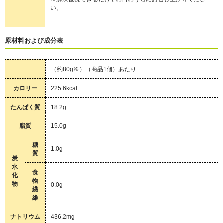
い。
原材料および成分表
（約80g※）（商品1個）あたり
カロリー
225.6kcal
たんぱく質
18.2g
脂質
15.0g
糖
1.0g
質
炭
水
食
化
物
物
0.0g
繊
維
ナトリウム
436.2mg