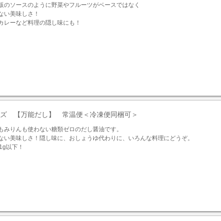
販のソースのように野菜やフルーツがベースではなく
ない美味しさ！
カレーなど料理の隠し味にも！
ーズ 【万能だし】 常温便＜冷凍便同梱可＞
もみりんも使わない糖類ゼロのだし醤油です。
ない美味しさ！隠し味に、おしょうゆ代わりに、いろんな料理にどうぞ。
1g以下！