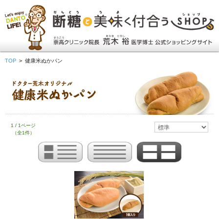
TOP
>
健康米ぬかパン
1 / 1ページ
（全1件）