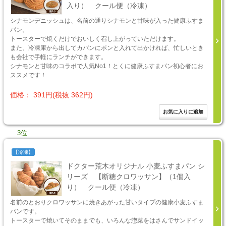
入り） クール便（冷凍）
シナモンデニッシュは、名前の通りシナモンと甘味が入った健康ふすま
パン。
トースターで焼くだけでおいしく召し上がっていただけます。
また、冷凍庫から出してカバンにポンと入れて出かければ、忙しいとき
も会社で手軽にランチができます。
シナモンと甘味のコラボで人気No1！とくに健康ふすまパン初心者にお
ススメです！
価格： 391円(税抜 362円)
3位
【冷凍】
ドクター荒木オリジナル 小麦ふすまパン シ
リーズ 【断糖クロワッサン】（1個入
り） クール便（冷凍）
名前のとおりクロワッサンに焼きあがった甘いタイプの健康小麦ふすま
パンです。
トースターで焼いてそのままでも、いろんな惣菜をはさんでサンドイッ