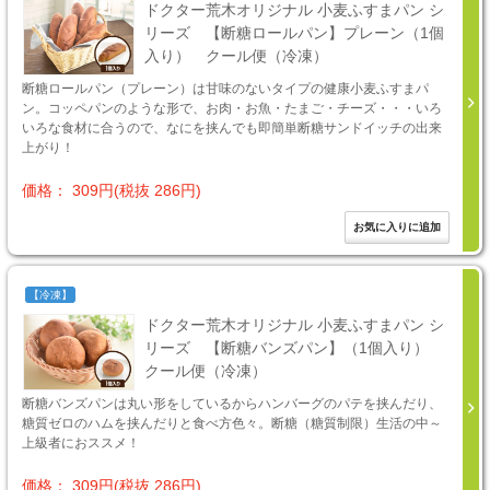
ドクター荒木オリジナル 小麦ふすまパン シ
リーズ 【断糖ロールパン】プレーン（1個
入り） クール便（冷凍）
断糖ロールパン（プレーン）は甘味のないタイプの健康小麦ふすまパ
ン。コッペパンのような形で、お肉・お魚・たまご・チーズ・・・いろ
いろな食材に合うので、なにを挟んでも即簡単断糖サンドイッチの出来
上がり！
価格： 309円(税抜 286円)
【冷凍】
ドクター荒木オリジナル 小麦ふすまパン シ
リーズ 【断糖バンズパン】（1個入り）
クール便（冷凍）
断糖バンズパンは丸い形をしているからハンバーグのパテを挟んだり、
糖質ゼロのハムを挟んだりと食べ方色々。断糖（糖質制限）生活の中～
上級者におススメ！
価格： 309円(税抜 286円)