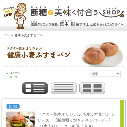
TOP
>
健康小麦ふすまパン
1 / 1ページ
（全8件）
【冷凍】
ドクター荒木オリジナル 小麦ふすまパン シ
リーズ 【断糖照り焼きチキンバーガー】
（1食入り） クール便（冷凍）