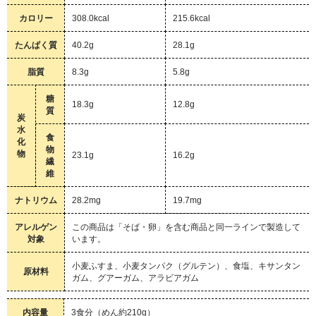
カロリー
308.0kcal
215.6kcal
たんぱく質
40.2g
28.1g
脂質
8.3g
5.8g
糖
18.3g
12.8g
質
炭
水
食
化
物
物
23.1g
16.2g
繊
維
ナトリウム
28.2mg
19.7mg
アレルゲン
この商品は「そば・卵」を含む商品と同一ラインで製造して
対象
います。
小麦ふすま、小麦タンパク（グルテン）、食塩、キサンタン
原材料
ガム、グアーガム、アラビアガム
内容量
3食分（めん約210g）