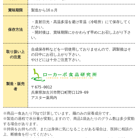
賞味期限
製造から16ヵ月
・直射日光・高温多湿を避け常温（冷暗所）にて保存してく
ださい。
保存方法
・開封後は、賞味期限にかかわらず早めにお召し上がり下さ
い。
合成保存料などを一切使用しておりませんので、調製後はそ
取り扱い上
の日中にお召し上がり下さい。
の注意
やけどには十分ご注意下さい。
製造・販売
〒675-0012

者
兵庫県加古川市野口町野口129-69

※商品一食あたり70gで計算しています。麺のみの栄養成分です。
※製造の過程で水分量が変動しますので、商品1袋あたりのグラム数は多少変動
する場合があります。
※持病をお持ちの方、または身体に気になることがある場合は、医師に相談の
上、断糖食を行ってください。