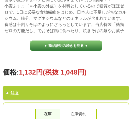
小麦ふすま（＝小麦の外皮）を材料としているので糖質がほぼゼ
ロで、1日に必要な食物繊維をはじめ、日本人に不足しがちなカル
シウム、鉄分、マグネシウムなどのミネラルが含まれています。
食感は十割りそばのようにざらっとしています。当店特製「糖類
ゼロの万能だし」でおそば風に食べたり、焼きそばの麺やお菓子
としてアレンジして食べてもGOOD！色々広がる断糖レシピ！
▼ 商品説明の続きを見る ▼
価格:
1,132円
(税抜 1,048円)
注文
在庫
在庫切れ