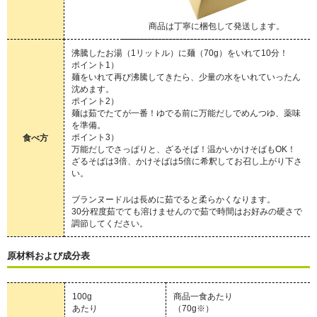
商品は丁寧に梱包して発送します。
沸騰したお湯（1リットル）に麺（70g）をいれて10分！
ポイント1）
麺をいれて再び沸騰してきたら、少量の水をいれていったん
沈めます。
ポイント2）
麺は茹でたてが一番！ゆでる前に万能だしでめんつゆ、薬味
を準備。
ポイント3）
食べ方
万能だしでさっぱりと、ざるそば！温かいかけそばもOK！
ざるそばは3倍、かけそばは5倍に希釈してお召し上がり下さ
い。
ブランヌードルは長めに茹でると柔らかくなります。
30分程度茹でても溶けませんので茹で時間はお好みの硬さで
調節してください。
原材料および成分表
100g
商品一食あたり
あたり
（70g※）